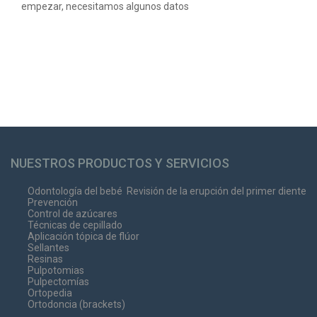
empezar, necesitamos algunos datos
NUESTROS PRODUCTOS Y SERVICIOS
Odontología del bebé
Revisión de la erupción del primer diente
Prevención
Control de azúcares
Técnicas de cepillado
Aplicación tópica de flúor
Sellantes
Resinas
Pulpotomias
Pulpectomías
Ortopedia
Ortodoncia (brackets)