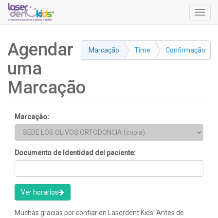
Alter
nave
Agendar
Marcação
Time
Confirmação
uma
Marcação
Marcação:
Documento de Identidad del paciente:
Ver horarios
Muchas gracias por confiar en Laserdent Kids! Antes de