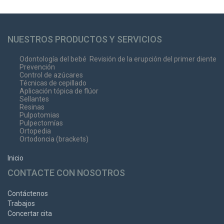
NUESTROS PRODUCTOS Y SERVICIOS
Odontología del bebé
Revisión de la erupción del primer diente
Prevención
Control de azúcares
Técnicas de cepillado
Aplicación tópica de flúor
Sellantes
Resinas
Pulpotomias
Pulpectomías
Ortopedia
Ortodoncia (brackets)
Inicio
CONTACTE CON NOSOTROS
Contáctenos
Trabajos
Concertar cita